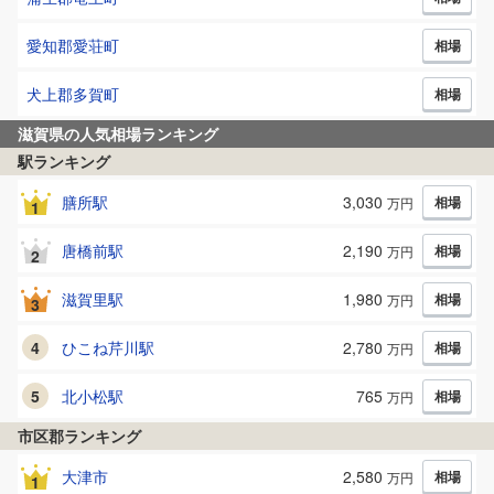
愛知郡愛荘町
相場
犬上郡多賀町
相場
滋賀県
の人気相場ランキング
駅ランキング
膳所
駅
3,030
相場
万円
1
唐橋前
駅
2,190
相場
万円
2
滋賀里
駅
1,980
相場
万円
3
4
ひこね芹川
駅
2,780
相場
万円
5
北小松
駅
765
相場
万円
市区郡ランキング
大津市
2,580
相場
万円
1