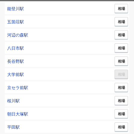
能登川
駅
相場
五箇荘
駅
相場
河辺の森
駅
相場
八日市
駅
相場
長谷野
駅
相場
大学前
駅
相場
京セラ前
駅
相場
桜川
駅
相場
朝日大塚
駅
相場
平田
駅
相場