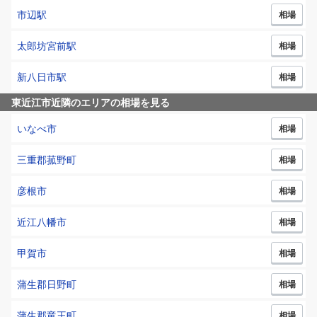
市辺
駅
相場
太郎坊宮前
駅
相場
新八日市
駅
相場
東近江市
近隣のエリアの相場を見る
いなべ市
相場
三重郡菰野町
相場
彦根市
相場
近江八幡市
相場
甲賀市
相場
蒲生郡日野町
相場
蒲生郡竜王町
相場