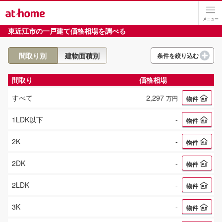
メニュー
東近江市
の
一戸建て
価格相場
を調べる
間取り別
建物面積別
条件を絞り込む
築年数
間取り
価格相場
すべて
2,297
万円
物件
1LDK以下
-
物件
2K
-
物件
2DK
-
物件
2LDK
-
物件
3K
-
物件