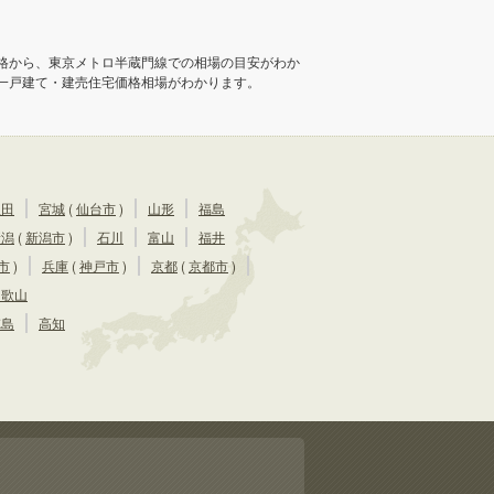
格から、東京メトロ半蔵門線での相場の目安がわか
一戸建て・建売住宅価格相場がわかります。
秋田
宮城
(
仙台市
)
山形
福島
新潟
(
新潟市
)
石川
富山
福井
市
)
兵庫
(
神戸市
)
京都
(
京都市
)
和歌山
徳島
高知