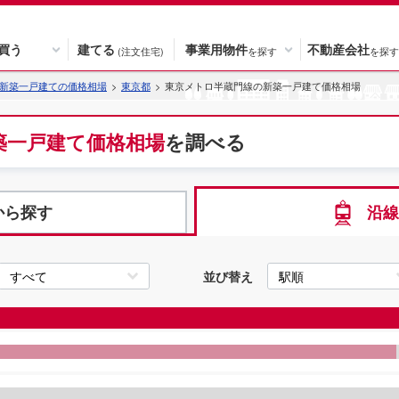
買う
建てる
事業用物件
不動産会社
(注文住宅)
を探す
を探す
新築一戸建ての価格相場
東京都
東京メトロ半蔵門線の新築一戸建て価格相場
築一戸建て
価格相場
を調べる
から探す
沿線
並び替え