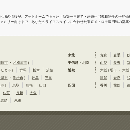
相場の情報が、アットホームであった！新築一戸建て・建売住宅掲載物件の平均価
ァミリー向けまで、あなたのライフスタイルに合わせた東京メトロ半蔵門線の新築
東北
青森
岩手
川崎市
・
相模原市
)
甲信越・北陸
山梨
長野
いたま市
)
群馬
栃木
茨城
近畿
大阪
(
堺市
・
大阪
静岡市
・
浜松市
)
岐阜
三重
滋賀
奈良
山市
)
鳥取
島根
山口
四国
香川
愛媛
佐賀
長崎
大分
鹿児島
沖縄