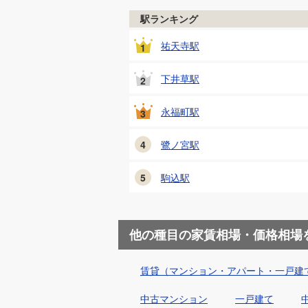
駅ランキング
祐天寺
駅
1
下井草
駅
2
永福町
駅
3
4
鷺ノ宮
駅
5
駒込
駅
他の種目の家賃相場・価格相場
賃貸（マンション・アパート・一戸建
中古マンション
一戸建て