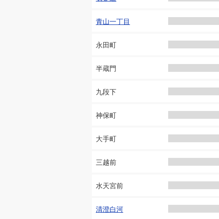
青山一丁目
永田町
半蔵門
九段下
神保町
大手町
三越前
水天宮前
清澄白河