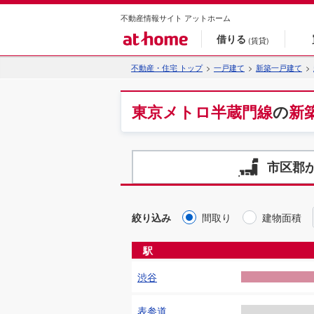
不動産情報サイト アットホーム
借りる
(賃貸)
不動産・住宅 トップ
一戸建て
新築一戸建て
東京メトロ半蔵門線
の
新
市区郡
絞り込み
間取り
建物面積
駅
渋谷
表参道