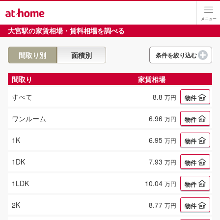
メニュー
大宮駅
の
家賃相場・賃料相場
を調べる
間取り別
面積別
条件を絞り込む
物件種別
間取り
家賃相場
すべて
8.8
万円
物件
駅徒歩
築年数
ワンルーム
6.96
万円
物件
1K
6.95
万円
物件
1DK
7.93
万円
物件
1LDK
10.04
万円
物件
2K
8.77
万円
物件