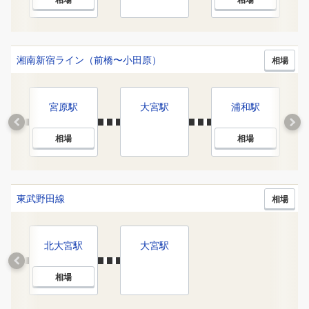
湘南新宿ライン（前橋〜小田原）
相場
宮原
駅
大宮
駅
浦和
駅
相場
相場
東武野田線
相場
北大宮
駅
大宮
駅
相場