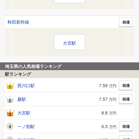
秋田新幹線
相場
大宮
駅
埼玉県
の人気相場ランキング
駅ランキング
西川口
駅
7.59
相場
万円
1
蕨
駅
7.57
相場
万円
2
大宮
駅
8.8
万円
3
4
一ノ割
駅
6.3
相場
万円