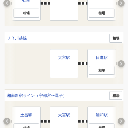
相場
相場
ＪＲ川越線
相場
大宮
駅
日進
駅
相場
湘南新宿ライン（宇都宮〜逗子）
相場
土呂
駅
大宮
駅
浦和
駅
相場
相場