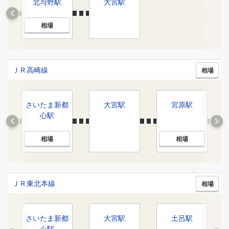
北与野
駅
大宮
駅
相場
ＪＲ高崎線
相場
さいたま新都
大宮
駅
宮原
駅
心
駅
相場
相場
ＪＲ東北本線
相場
さいたま新都
大宮
駅
土呂
駅
心
駅