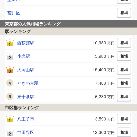
荒川区
相場
東京都
の人気相場ランキング
駅ランキング
西荻窪
駅
10,980
相場
万円
1
小岩
駅
5,980
相場
万円
2
大岡山
駅
15,400
相場
万円
3
4
ときわ台
駅
7,480
相場
万円
5
東十条
駅
6,280
相場
万円
市区郡ランキング
八王子市
3,590
相場
万円
1
世田谷区
12,300
相場
万円
2