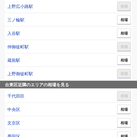
上野広小路
駅
相場
三ノ輪
駅
相場
入谷
駅
相場
仲御徒町
駅
相場
蔵前
駅
相場
上野御徒町
駅
相場
台東区
近隣のエリアの相場を見る
千代田区
相場
中央区
相場
文京区
相場
墨田区
相場