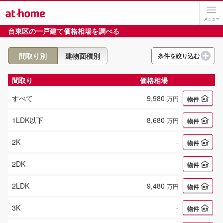
メニュー
台東区
の
一戸建て
価格相場
を調べる
間取り別
建物面積別
条件を絞り込む
築年数
間取り
価格相場
すべて
9,980
万円
物件
1LDK以下
8,680
万円
物件
2K
-
物件
2DK
-
物件
2LDK
9,480
万円
物件
3K
-
物件