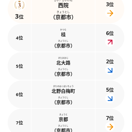
さい／さいいん
3
位
西院
きょうとし
3
位
（京都市）
かつら
6
位
桂
4位
きょうとし
（京都市）
きたおおじ
2
位
北大路
5位
きょうとし
（京都市）
きたのはくばいちょう
5
位
北野白梅町
6位
きょうとし
（京都市）
きょうと
7
位
京都
7位
きょうとし
（京都市）