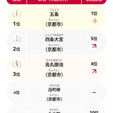
ごじょう
1
位
五条
きょうとし
1
位
（京都市）
しじょうおおみや
5
位
四条大宮
きょうとし
2
位
（京都市）
からすまおいけ
4
位
烏丸御池
きょうとし
3
位
（京都市）
でまちやなぎ
出町柳
4位
ー
きょうとし
（京都市）
まるたまち
10
位