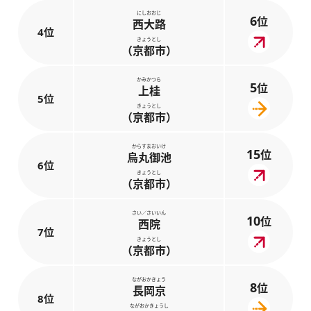
にしおおじ
6
位
西大路
4位
きょうとし
（京都市）
かみかつら
5
位
上桂
5位
きょうとし
（京都市）
からすまおいけ
15
位
烏丸御池
6位
きょうとし
（京都市）
さい／さいいん
10
位
西院
7位
きょうとし
（京都市）
ながおかきょう
8
位
長岡京
8位
ながおかきょうし