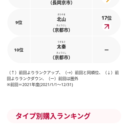
（長岡京市）
きたやま
17
位
北山
9位
きょうとし
（京都市）
うずまさ
太秦
10位
ー
きょうとし
（京都市）
（↑）前回よりランクアップ、（→）前回と同順位、（↓）前
回よりランクダウン、（ー）前回は圏外
※前回＝2021年度(2021/1/1～12/31)
タイプ別購入ランキング