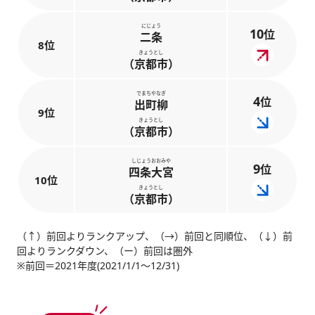
にじょう
10
位
二条
8位
きょうとし
（京都市）
でまちやなぎ
4
位
出町柳
9位
きょうとし
（京都市）
しじょうおおみや
9
位
四条大宮
10位
きょうとし
（京都市）
（↑）前回よりランクアップ、（→）前回と同順位、（↓）前
回よりランクダウン、（ー）前回は圏外
※前回＝2021年度(2021/1/1～12/31)