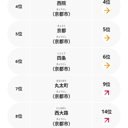
4
位
西院
4位
きょうとし
（京都市）
きょうと
5
位
京都
5位
きょうとし
（京都市）
しじょう
6
位
四条
6位
きょうとし
（京都市）
まるたまち
9
位
丸太町
7位
きょうとし
（京都市）
にしおおじ
14
位
西大路
8位
きょうとし
（京都市）