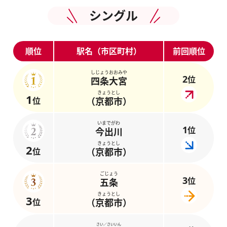
シングル
順位
駅名（市区町村）
前回順位
しじょうおおみや
2
位
四条大宮
きょうとし
1
位
（京都市）
いまでがわ
1
位
今出川
きょうとし
2
位
（京都市）
ごじょう
3
位
五条
きょうとし
3
位
（京都市）
さい／さいいん