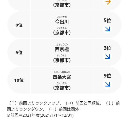
きょうとし
（京都市）
いまでがわ
5
位
今出川
8位
きょうとし
（京都市）
にしきょうごく
3
位
西京極
9位
きょうとし
（京都市）
しじょうおおみや
9
位
四条大宮
10位
きょうとし
（京都市）
（↑）前回よりランクアップ、（→）前回と同順位、（↓）前
回よりランクダウン、（ー）前回は圏外
※前回＝2021年度(2021/1/1～12/31)