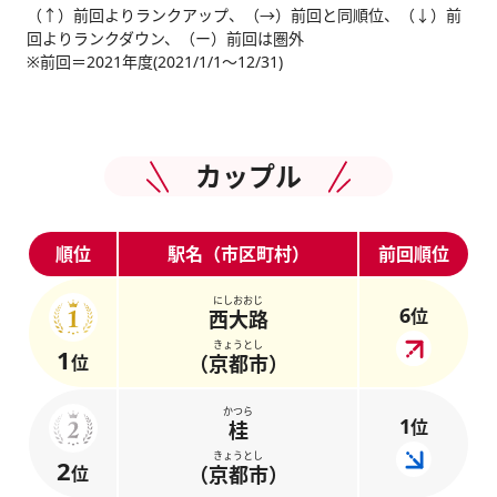
（↑）前回よりランクアップ、（→）前回と同順位、（↓）前
回よりランクダウン、（ー）前回は圏外
※前回＝2021年度(2021/1/1～12/31)
カップル
順位
駅名（市区町村）
前回順位
にしおおじ
6
位
西大路
きょうとし
1
位
（京都市）
かつら
1
位
桂
きょうとし
2
位
（京都市）