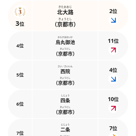
きたおおじ
2
位
北大路
きょうとし
3
位
（京都市）
からすまおいけ
11
位
烏丸御池
4位
きょうとし
（京都市）
さい／さいいん
4
位
西院
5位
きょうとし
（京都市）
しじょう
10
位
四条
6位
きょうとし
（京都市）
にじょう
7
位
二条
7位