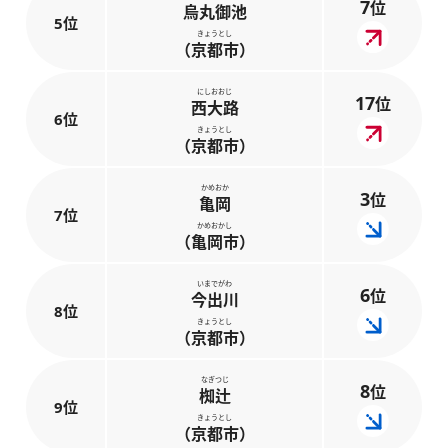
7
位
烏丸御池
5位
きょうとし
（京都市）
にしおおじ
17
位
西大路
6位
きょうとし
（京都市）
かめおか
3
位
亀岡
7位
かめおかし
（亀岡市）
いまでがわ
6
位
今出川
8位
きょうとし
（京都市）
なぎつじ
8
位
椥辻
9位
きょうとし
（京都市）