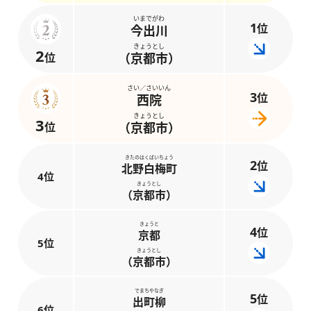
いまでがわ
1
位
今出川
きょうとし
2
位
（京都市）
さい／さいいん
3
位
西院
きょうとし
3
位
（京都市）
きたのはくばいちょう
2
位
北野白梅町
4位
きょうとし
（京都市）
きょうと
4
位
京都
5位
きょうとし
（京都市）
でまちやなぎ
5
位
出町柳
6位