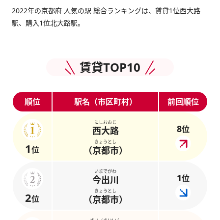
2022年の京都府 人気の駅 総合ランキングは、賃貸1位西大路
駅、購入1位北大路駅。
賃貸TOP10
順位
駅名（市区町村）
前回順位
にしおおじ
8
位
西大路
きょうとし
1
位
（京都市）
いまでがわ
1
位
今出川
きょうとし
2
位
（京都市）