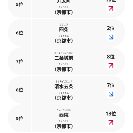
丸太町
5位
きょうとし
（京都市）
しじょう
2
位
四条
6位
きょうとし
（京都市）
にじょうじょうまえ
8
位
二条城前
7位
きょうとし
（京都市）
きよみずごじょう
7
位
清水五条
8位
きょうとし
（京都市）
さい／さいいん
13
位
西院
9位
きょうとし
（京都市）