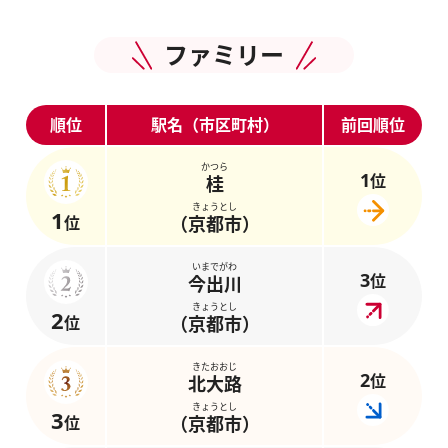
ファミリー
順位
駅名（市区町村）
前回順位
かつら
1
位
桂
きょうとし
1
位
（京都市）
いまでがわ
3
位
今出川
きょうとし
2
位
（京都市）
きたおおじ
2
位
北大路
きょうとし
3
位
（京都市）