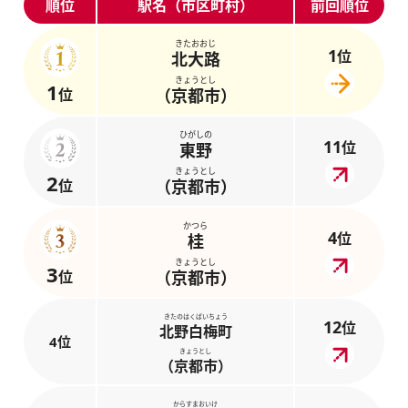
順位
駅名（市区町村）
前回順位
きたおおじ
1
位
北大路
きょうとし
1
位
（京都市）
ひがしの
11
位
東野
きょうとし
2
位
（京都市）
かつら
4
位
桂
きょうとし
3
位
（京都市）
きたのはくばいちょう
12
位
北野白梅町
4位
きょうとし
（京都市）
からすまおいけ