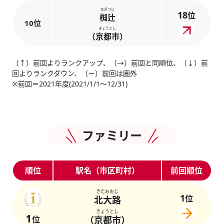
なぎつじ
18
位
椥辻
10位
きょうとし
（京都市）
（↑）前回よりランクアップ、（→）前回と同順位、（↓）前
回よりランクダウン、（ー）前回は圏外
※前回＝2021年度(2021/1/1～12/31)
ファミリー
順位
駅名（市区町村）
前回順位
きたおおじ
1
位
北大路
きょうとし
1
位
（京都市）