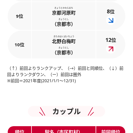
きょうとかわらまち
8
位
京都河原町
9位
きょうとし
（京都市）
きたのはくばいちょう
12
位
北野白梅町
10位
きょうとし
（京都市）
（↑）前回よりランクアップ、（→）前回と同順位、（↓）前
回よりランクダウン、（ー）前回は圏外
※前回＝2021年度(2021/1/1～12/31)
カップル
順位
駅名（市区町村）
前回順位