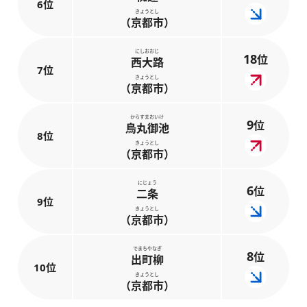
6位
きょうとし
（京都市）
にしおおじ
18
位
西大路
7位
きょうとし
（京都市）
からすまおいけ
9
位
烏丸御池
8位
きょうとし
（京都市）
にじょう
6
位
二条
9位
きょうとし
（京都市）
でまちやなぎ
8
位
出町柳
10位
きょうとし
（京都市）