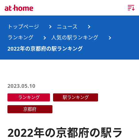
トップページ
トップページ
ニュース
ランキング
人気の駅ランキング
企業情報
2022年の京都府の駅ランキング
企業情報TOP
ニュース
企業理念
ニュースTOP
事業内容
2023.05.10
会社概要
お知らせ
事業内容TOP
ランキング
駅ランキング
事業所・グループ会社
ニュースリリース
不動産会社間情報流通サービス
新卒採用情報
お問合せ
京都府
沿革
調査データ
消費者向け不動産情報サービス
キャリア採用情報
2022年の京都府の駅ラ
サステナビリティ
ランキング
不動産業務支援サービス
障がい者採用情報