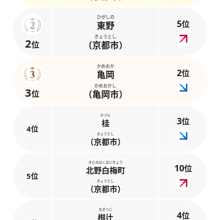
ひがしの
5
位
東野
きょうとし
2
位
（京都市）
かめおか
2
位
亀岡
かめおかし
3
位
（亀岡市）
かつら
3
位
桂
4位
きょうとし
（京都市）
きたのはくばいちょう
10
位
北野白梅町
5位
きょうとし
（京都市）
なぎつじ
4
位
椥辻