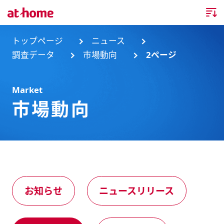
トップページ
トップページ
ニュース
調査データ
市場動向
2ページ
企業情報
Market
企業情報TOP
ニュース
市場動向
企業理念
ニュースTOP
事業内容
会社概要
お知らせ
事業内容TOP
事業所・グループ会社
ニュースリリース
不動産会社間情報流通サービス
新卒採用情報
お問合せ
お知らせ
ニュースリリース
沿革
調査データ
消費者向け不動産情報サービス
キャリア採用情報
サステナビリティ
ランキング
不動産業務支援サービス
障がい者採用情報