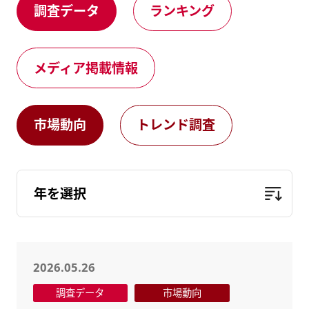
調査データ
ランキング
健康経営
メディア掲載情報
DX戦略
メディア掲載情報
CM・動画紹介
市場動向
トレンド調査
2026.05.26
調査データ
市場動向