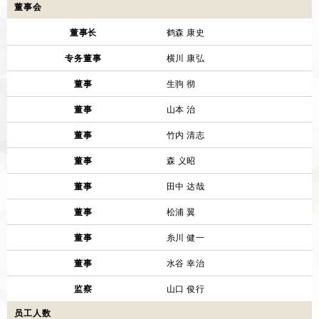
董事会
董事长
鹤森 康史
专务董事
横川 康弘
董事
生驹 彻
董事
山本 治
董事
竹内 清志
董事
森 义昭
董事
田中 达哉
董事
松浦 翼
董事
糸川 健一
董事
水谷 幸治
监察
山口 俊行
员工人数